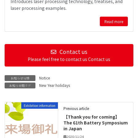
Introduces laser processing technology, treatises, and
laser processing examples.
Read more
Contact us
Please feel free to contact us Contact us
Notice
お知らせ分類
New Year holidays
お知らせ用タグ
Exhibition information
Previous article
【Thank you for coming】
The 61th Battery Symposium
in Japan
2020/11/24