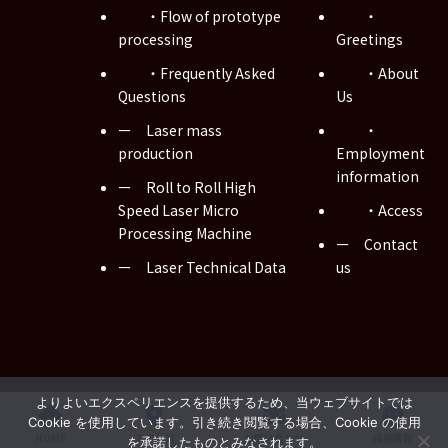
・Flow of prototype
・
processing
Greetings
・Frequently Asked
・About
Questions
Us
ー Laser mass
・
production
Employment
information
ー Roll to Roll High
Speed Laser Micro
・Access
Processing Machine
ー Contact
ー Laser Technical Data
us
Copyright © Musashi WIRED Co., Ltd. All Rights Reserved.
よりよいエクスペリエンスを提供するため、当ウェブサイトでは
Cookie を使用しています。引き続き閲覧する場合、Cookie の使用
HOME
アクセス
お問い合わせ
採用情報
を承諾したものとみなされます。