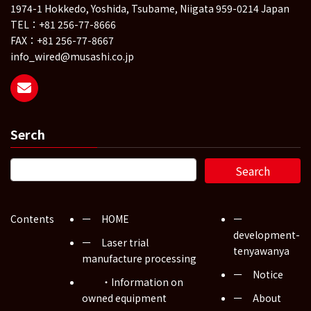
1974-1 Hokkedo, Yoshida, Tsubame, Niigata 959-0214 Japan
TEL：+81 256-77-8666
FAX：+81 256-77-8667
info_wired@musashi.co.jp
Serch
Contents
ー HOME
ー
development-
ー Laser trial
tenyawanya
manufacture processing
ー Notice
・Information on
owned equipment
ー About