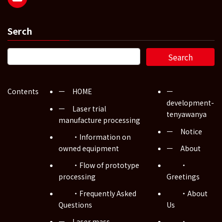
Serch
Contents
ー HOME
ー
development-
ー Laser trial
tenyawanya
manufacture processing
ー Notice
・Information on
owned equipment
ー About
・Flow of prototype
・
processing
Greetings
・Frequently Asked
・About
Questions
Us
ー Laser mass
・