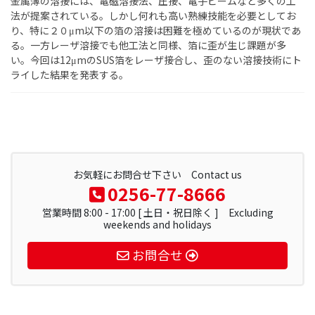
金属薄の溶接には、電磁溶接法、圧接、電子ビームなど多くの工
法が提案されている。しかし何れも高い熟練技能を必要としてお
り、特に２０μm以下の箔の溶接は困難を極めているのが現状であ
る。一方レーザ溶接でも他工法と同様、箔に歪が生じ課題が多
い。今回は12μmのSUS箔をレーザ接合し、歪のない溶接技術にト
ライした結果を発表する。
お気軽にお問合せ下さい Contact us
0256-77-8666
営業時間 8:00 - 17:00 [ 土日・祝日除く ] Excluding
weekends and holidays
お問合せ