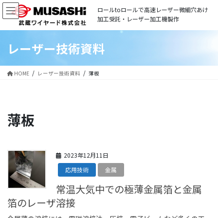
コ
ナ
ロールtoロールで高速レーザー微細穴あけ
ン
ビ
加工受託・レーザー加工機製作
テ
ゲ
ン
ー
レーザー技術資料
ツ
シ
に
ョ
移
ン
HOME
レーザー技術資料
薄板
動
に
移
動
薄板
2023年12月11日
応用技術
金属
常温大気中での極薄金属箔と金属
箔のレーザ溶接