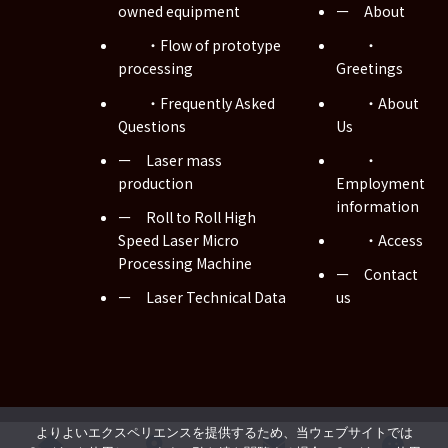
owned equipment
ー About
・Flow of prototype
・
processing
Greetings
・Frequently Asked
・About
Questions
Us
ー Laser mass
・
production
Employment
information
ー Roll to Roll High
Speed Laser Micro
・Access
Processing Machine
ー Contact
ー Laser Technical Data
us
Copyright © Musashi WIRED Co., Ltd. All Rights Reserved.
よりよいエクスペリエンスを提供するため、当ウェブサイトでは