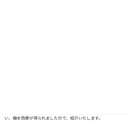
シリコーンゴムは、熱に強く、耐久性や化学的安定性が良いこと
から、電子機器、自動車、建築、医療、食品などの幅広い分野で
利用されています。
今回は、ナノ秒レーザーによるシリコーンゴムへの微細加工を行
い、撥水効果が得られましたので、紹介いたします。