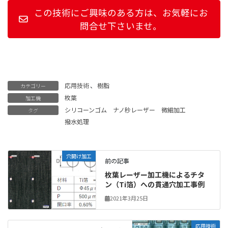
この技術にご興味のある方は、お気軽にお
問合せ下さいませ。
応用技術
、
樹脂
カテゴリー
枚葉
加工機
シリコーンゴム
ナノ秒レーザー
微細加工
タグ
撥水処理
穴開け加工
前の記事
枚葉レーザー加工機によるチタ
ン（Ti箔）への貫通穴加工事例
2021年3月25日
応用技術